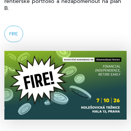
rentiérské portfolio a nezapomenout na plán
B.
FIRE