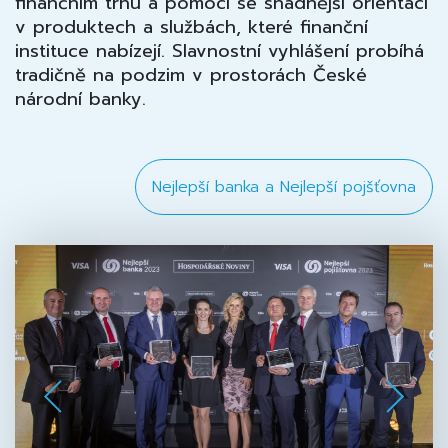
finančním trhu a pomoci se snadnější orientací
v produktech a službách, které finanční
instituce nabízejí. Slavnostní vyhlášení probíhá
tradičně na podzim v prostorách České
národní banky.
Nejlepší banka a Nejlepší pojšťovna