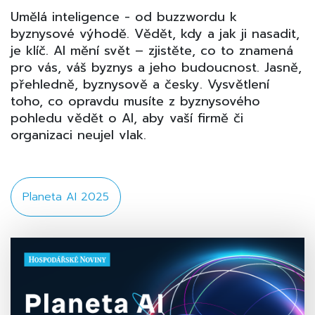
Umělá inteligence - od buzzwordu k
byznysové výhodě. Vědět, kdy a jak ji nasadit,
je klíč. AI mění svět – zjistěte, co to znamená
pro vás, váš byznys a jeho budoucnost. Jasně,
přehledně, byznysově a česky. Vysvětlení
toho, co opravdu musíte z byznysového
pohledu vědět o AI, aby vaší firmě či
organizaci neujel vlak.
Planeta AI 2025