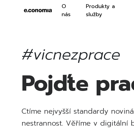
O
Produkty a
nás
služby
#vicnezprace
Pojďte pr
Ctíme nejvyšší standardy noviná
nestrannost. Věříme v digitální