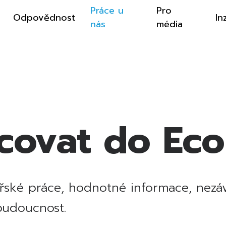
Práce u
Pro
Odpovědnost
In
nás
média
acovat do Ec
řské práce, hodnotné informace, nezávi
 budoucnost.