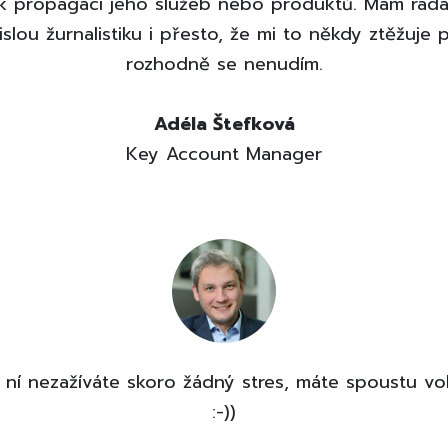
í k propagaci jeho služeb nebo produktů. Mám ráda
islou žurnalistiku i přesto, že mi to někdy ztěžuje p
rozhodně se nenudím.
Adéla Štefková
Key Account Manager
v ní nezažíváte skoro žádný stres, máte spoustu vo
:-))