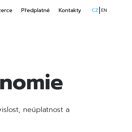
zerce
Předplatné
Kontakty
CZ
EN
onomie
slost, neúplatnost a