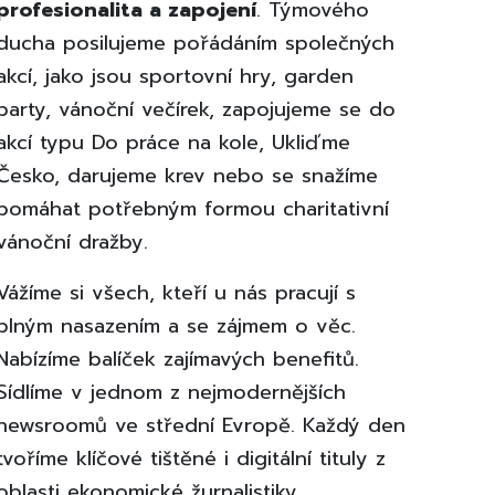
profesionalita a zapojení
. Týmového
ducha posilujeme pořádáním společných
akcí, jako jsou sportovní hry, garden
party, vánoční večírek, zapojujeme se do
akcí typu Do práce na kole, Ukliďme
Česko, darujeme krev nebo se snažíme
pomáhat potřebným formou charitativní
vánoční dražby.
Vážíme si všech, kteří u nás pracují s
plným nasazením a se zájmem o věc.
Nabízíme balíček zajímavých benefitů.
Sídlíme v jednom z nejmodernějších
newsroomů ve střední Evropě. Každý den
tvoříme klíčové tištěné i digitální tituly z
oblasti ekonomické žurnalistiky.